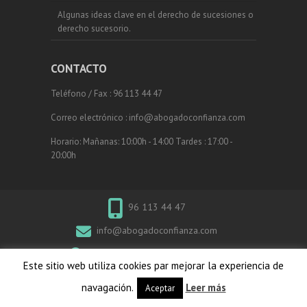
Algunas ideas clave en el derecho de sucesiones o
derecho sucesorio.
CONTACTO
Teléfono / Fax : 96 113 44 47
Correo electrónico : info@abogadoconfianza.com
Horario: Mañanas: 10:00h - 14:00 Tardes : 17:00 -
20:00h
96 113 44 47
info@abogadoconfianza.com
Calle Colon 4, 3 - 46002 Valencia
Este sitio web utiliza cookies par mejorar la experiencia de
navagación.
Leer más
Aceptar