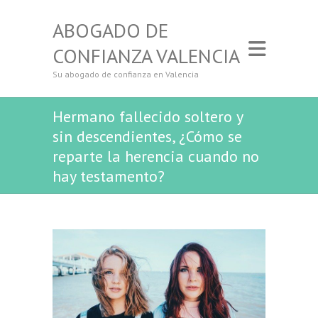
ABOGADO DE
CONFIANZA VALENCIA
Su abogado de confianza en Valencia
Hermano fallecido soltero y
sin descendientes, ¿Cómo se
reparte la herencia cuando no
hay testamento?