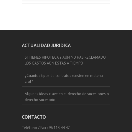
ACTUALIDAD JURIDICA
SI TIENES HIPOTECA Y AÚN NO HAS RECLAMADO
LOS GASTOS AÚN ESTAS A TIEMPO
¿Cuántos tipos de contratos existen en materia
civil?
Algunas ideas clave en el derecho de sucesiones o
derecho sucesorio.
CONTACTO
Teléfono / Fax : 96 113 44 47