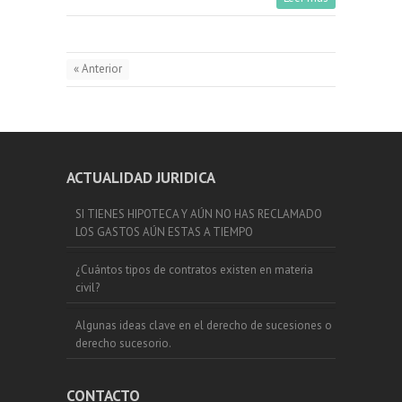
« Anterior
ACTUALIDAD JURIDICA
SI TIENES HIPOTECA Y AÚN NO HAS RECLAMADO
LOS GASTOS AÚN ESTAS A TIEMPO
¿Cuántos tipos de contratos existen en materia
civil?
Algunas ideas clave en el derecho de sucesiones o
derecho sucesorio.
CONTACTO