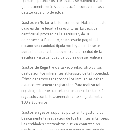
“gastos hipotecarios”. Los cuales se pueden dividir
generalmente en 5. A continuación, conoceremos en
detalle cada uno de ellos.
Gastos en Notaría
: la función de un Notario en este
caso es dar fe legal a las escrituras. Es decir, de
certificar el proceso de la escritura y de la
compraventa. Para ello, es necesario pagarle al
notario una cantidad fijada por ley, además se le
sumará un arancel de acuerdo a la amplitud de la
escritura y a la cantidad de copias que se realicen.
Gastos de Registro de la Propiedad
: otro de los
gastos son los inherentes al Registro de la Propiedad.
Cómo debemos saber, todos los inmuebles deben
estar correctamente registrados. Para realizar tal
registro, debemos cancelar unos aranceles también
regulados por la ley. Generalmente se gasta entre
100 a 250 euros.
Gastos en gestoría
: por su parte, en la gestoría es
básicamente la realización de los trámites anteriores.
Las entidades prestamistas, suelen contratar los
servicios de un gestor para que haga el proceso de